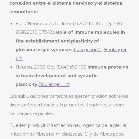
conexión entre el sistema nervioso y el sistema
inmunitario:
Eur J Neurosci. 2010 Jul;32(2):207-17: 10.1111/j.1460-
9568.2010.07342.x.
Role of
immune
molecules
in
the
establishment and
plasticity
of
glutamatergic
synapses.
Fourgeaud
L
,
Boulanger
LM
.
Neuron. 2009 Oct 15;64(1):93-109.
Immune
proteins
in
brain
development
and
synaptic
plasticity.
Boulanger
LM
.
Las subluxaciones vertebrales ejercen presión sobre los
discos intervertebrales, ligamentos, tendones y sobre
los nervios espinales.
Pueden producir inflamación neurogénica de la piel: la
Irritación de fibras no mielinizadas ‘C’ y de fibras poco