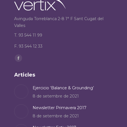
Avinguda Torreblanca 2-8 1° F Sant Cugat del
Valles
T. 93 544 11 99
F. 93 544 12 33
Find us on:
Facebook
page
Articles
opens
in
Ejercicio ‘Balance & Grounding’
new
8 de setembre de 2021
window
Newsletter Primavera 2017
8 de setembre de 2021