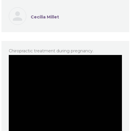
Cecília Millet
Chiropractic treatment during pregnancy.