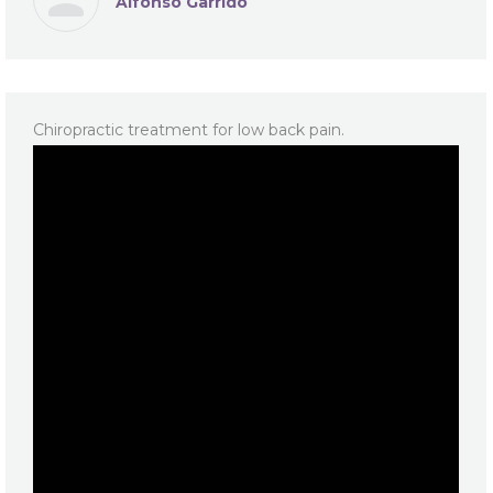
Alfonso Garrido
Chiropractic treatment for low back pain.