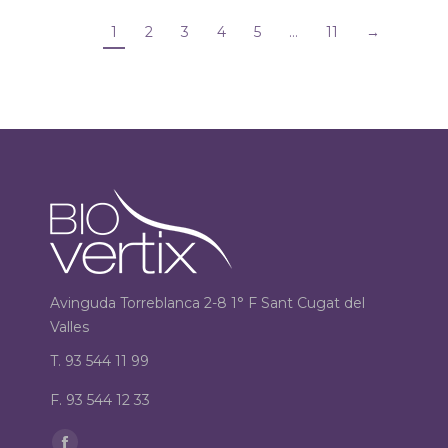
1
2
3
4
5
…
11
→
Avinguda Torreblanca 2-8 1° F Sant Cugat del
Valles
T. 93 544 11 99
F. 93 544 12 33
Find us on: