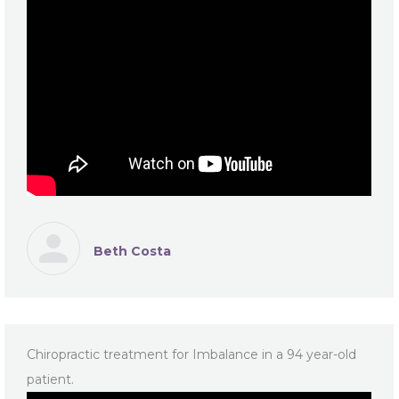
Beth Costa
Chiropractic treatment for Imbalance in a 94 year-old
patient.