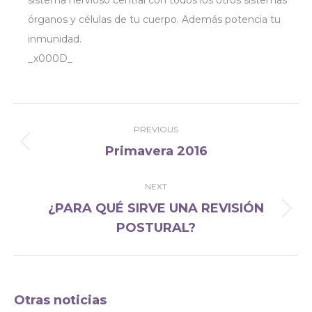
sistema nervioso central con todos los otros sistemas
órganos y células de tu cuerpo. Además potencia tu
inmunidad.
_x000D_
Post
PREVIOUS
navigation
Primavera 2016
Previous
post:
NEXT
¿PARA QUÉ SIRVE UNA REVISIÓN
Next
POSTURAL?
post:
Otras noticias