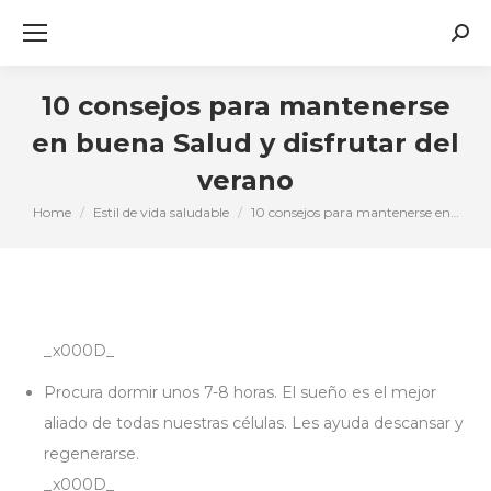
Sear
10 consejos para mantenerse
en buena Salud y disfrutar del
verano
Home
Estil de vida saludable
10 consejos para mantenerse en…
You are here:
_x000D_
Procura dormir unos 7-8 horas. El sueño es el mejor
aliado de todas nuestras células. Les ayuda descansar y
regenerarse.
_x000D_