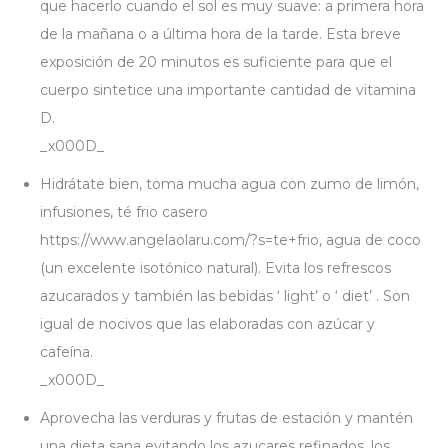
que hacerlo cuando el sol es muy suave: a primera hora
de la mañana o a última hora de la tarde. Esta breve
exposición de 20 minutos es suficiente para que el
cuerpo sintetice una importante cantidad de vitamina
D.
_x000D_
Hidrátate bien, toma mucha agua con zumo de limón,
infusiones, té frio casero
https://www.angelaolaru.com/?s=te+frio, agua de coco
(un excelente isotónico natural). Evita los refrescos
azucarados y también las bebidas ‘ light’ o ‘ diet’ . Son
igual de nocivos que las elaboradas con azúcar y
cafeína.
_x000D_
Aprovecha las verduras y frutas de estación y mantén
una dieta sana evitando los azucares refinados, los