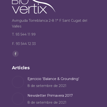
Avinguda Torreblanca 2-8 1° F Sant Cugat del
Valles
T. 93 544 11 99
F. 93 544 12 33
Find us on:
Facebook
page
Articles
opens
in
Ejercicio ‘Balance & Grounding’
new
8 de setembre de 2021
window
Newsletter Primavera 2017
8 de setembre de 2021