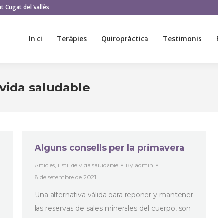
t Cugat del Vallès
Inici
Teràpies
Quiropràctica
Testimonis
Inici
Teràpies
Quiropràctica
Testimonis
 vida saludable
Alguns consells per la primavera
o
Articles
,
Estil de vida saludable
By
admin
8 de setembre de 2021
Una alternativa válida para reponer y mantener
las reservas de sales minerales del cuerpo, son