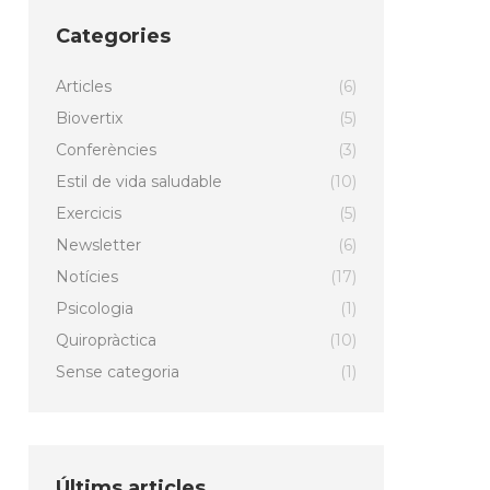
Categories
Articles
(6)
Biovertix
(5)
Conferències
(3)
Estil de vida saludable
(10)
Exercicis
(5)
Newsletter
(6)
Notícies
(17)
Psicologia
(1)
Quiropràctica
(10)
Sense categoria
(1)
Últims articles