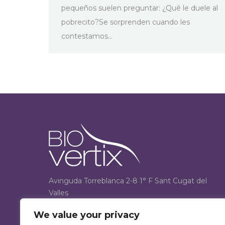
pequeños suelen preguntar: ¿Qué le duele al
pobrecito?Se sorprenden cuando les
contestamos…
Avinguda Torreblanca 2-8 1° F Sant Cugat del
Valles
T. 93 544 11 99
We value your privacy