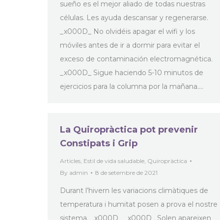
sueño es el mejor aliado de todas nuestras
células. Les ayuda descansar y regenerarse.
_x000D_ No olvidéis apagar el wifi y los
móviles antes de ir a dormir para evitar el
exceso de contaminación electromagnética.
_x000D_ Sigue haciendo 5-10 minutos de
ejercicios para la columna por la mañana.…
La Quiropràctica pot prevenir
Constipats i Grip
Articles
,
Estil de vida saludable
,
Quiropràctica
By
admin
8 de setembre de 2021
Durant l’hivern les variacions climàtiques de
temperatura i humitat posen a prova el nostre
sistema. _x000D_ _x000D_ Solen apareixen