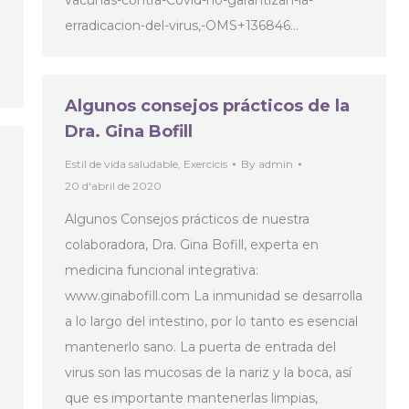
vacunas-contra-Covid-no-garantizan-la-
erradicacion-del-virus,-OMS+136846…
Algunos consejos prácticos de la
Dra. Gina Bofill
Estil de vida saludable
,
Exercicis
By
admin
20 d'abril de 2020
Algunos Consejos prácticos de nuestra
colaboradora, Dra. Gina Bofill, experta en
medicina funcional integrativa:
www.ginabofill.com La inmunidad se desarrolla
a lo largo del intestino, por lo tanto es esencial
mantenerlo sano. La puerta de entrada del
virus son las mucosas de la nariz y la boca, así
que es importante mantenerlas limpias,