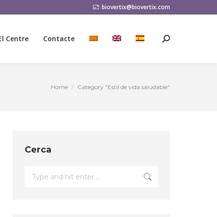
biovertix@biovertix.com
El Centre
Contacte
Search:
El Centre
Contacte
Search:
Home
Category "Estil de vida saludable"
You are here:
Cerca
Search: