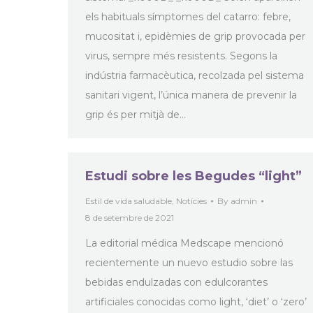
els habituals símptomes del catarro: febre,
mucositat i, epidèmies de grip provocada per
virus, sempre més resistents. Segons la
indústria farmacèutica, recolzada pel sistema
sanitari vigent, l’única manera de prevenir la
grip és per mitjà de…
Estudi sobre les Begudes “light”
Estil de vida saludable
,
Notícies
By
admin
8 de setembre de 2021
La editorial médica Medscape mencionó
recientemente un nuevo estudio sobre las
bebidas endulzadas con edulcorantes
artificiales conocidas como light, ‘diet’ o ‘zero’