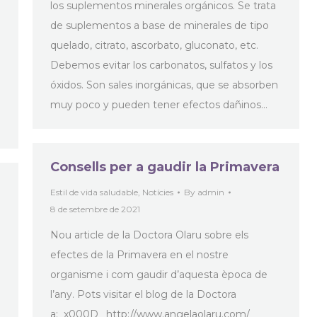
los suplementos minerales orgánicos. Se trata
de suplementos a base de minerales de tipo
quelado, citrato, ascorbato, gluconato, etc.
Debemos evitar los carbonatos, sulfatos y los
óxidos. Son sales inorgánicas, que se absorben
muy poco y pueden tener efectos dañinos…
Consells per a gaudir la Primavera
Estil de vida saludable
,
Notícies
By
admin
8 de setembre de 2021
Nou article de la Doctora Olaru sobre els
efectes de la Primavera en el nostre
organisme i com gaudir d’aquesta època de
l’any. Pots visitar el blog de la Doctora
a:_x000D_ http://www.angelaolaru.com/