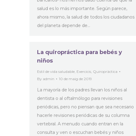
bancarios- nos hemos dado cuenta de que la
salud es lo más importante. Según parece,
ahora mismo, la salud de todos los ciudadanos
del planeta depende de…
La quiropráctica para bebés y
niños
Estil de vida saludable
,
Exercicis
,
Quiropràctica
By
admin
10 de maig de 2019
La mayoría de los padres llevan los niños al
dentista o al oftalmólogo para revisiones
periódicas, pero no piensan que sea necesario
hacerle revisiones periódicas de su columna
vertebral. A menudo cuando entran en la
consulta y ven o escuchan bebés y niños