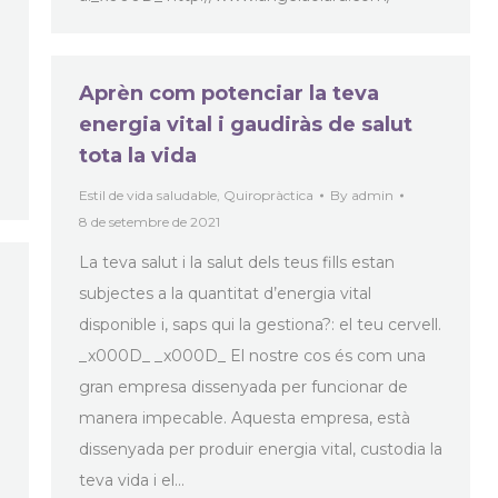
Aprèn com potenciar la teva
energia vital i gaudiràs de salut
tota la vida
Estil de vida saludable
,
Quiropràctica
By
admin
8 de setembre de 2021
La teva salut i la salut dels teus fills estan
subjectes a la quantitat d’energia vital
disponible i, saps qui la gestiona?: el teu cervell.
_x000D_ _x000D_ El nostre cos és com una
gran empresa dissenyada per funcionar de
manera impecable. Aquesta empresa, està
dissenyada per produir energia vital, custodia la
teva vida i el…