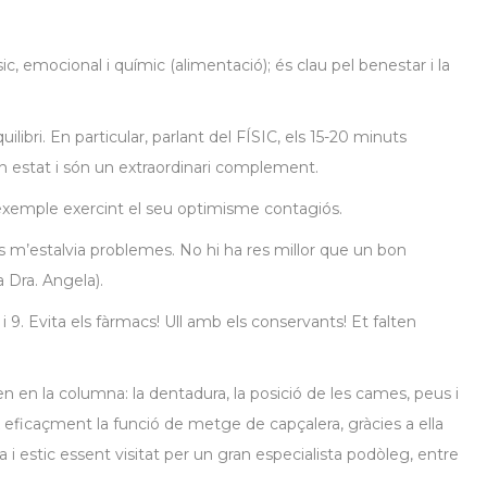
ísic, emocional i químic (alimentació); és clau pel benestar i la
ilibri. En particular, parlant del FÍSIC, els 15-20 minuts
n estat i són un extraordinari complement.
 exemple exercint el seu optimisme contagiós.
ns m’estalvia problemes. No hi ha res millor que un bon
Dra. Angela).
i 9. Evita els fàrmacs! Ull amb els conservants! Et falten
 en la columna: la dentadura, la posició de les cames, peus i
x eficaçment la funció de metge de capçalera, gràcies a ella
i estic essent visitat per un gran especialista podòleg, entre