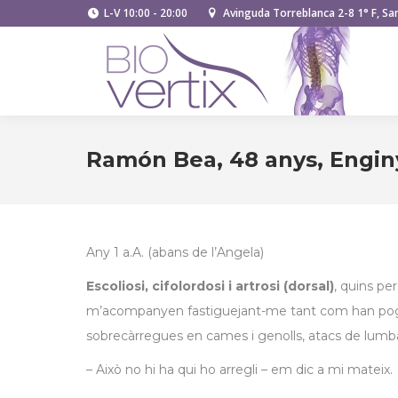
L-V 10:00 - 20:00
Avinguda Torreblanca 2-8 1° F, San
Ramón Bea, 48 anys, Engin
Any 1 a.A. (abans de l’Angela)
Escoliosi, cifolordosi i artrosi (dorsal)
, quins pe
m’acompanyen fastiguejant-me tant com han pogut
sobrecàrregues en cames i genolls, atacs de lumb
– Això no hi ha qui ho arregli – em dic a mi mateix.