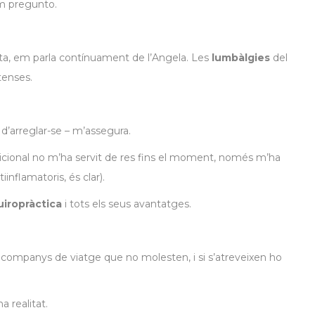
em pregunto.
ta, em parla contínuament de l’Angela. Les
lumbàlgies
del
tenses.
 d’arreglar-se – m’assegura.
icional no m’ha servit de res fins el moment, només m’ha
inflamatoris, és clar).
uiropràctica
i tots els seus avantatges.
 companys de viatge que no molesten, i si s’atreveixen ho
a realitat.