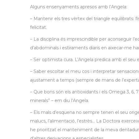
Alguns ensenyaments apresos amb l’Angela:
– Mantenir els tres vèrtex del triangle equilibrats: f
felicitat.
– La disciplina és imprescindible per aconseguir l’equ
d’abdominals i estiraments diaris en aixecar-me ha
– Ser optimista cura. L’Angela predica amb el seu
– Saber escoltar el meu cos i interpretar sensacio
ajustament a temps (sempre de mans de l’experta 
– Que bons són els antioxidants i els Omega 3, 6, 7 
minerals” – em diu l’Angela.
– Els mals d’esquena no sempre tenen el seu origen
malucs, l’alimentació, l’estrès… La Doctora exercei
he prioritzat el manteniment de la meva dentadura 
d’altres derivacions a especialistes.