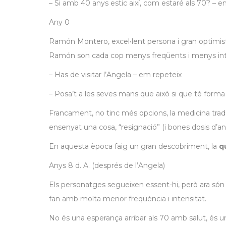
– Si amb 40 anys estic així, com estaré als 70? – 
Any 0
Ramón Montero, excel•lent persona i gran optimis
Ramón son cada cop menys freqüents i menys in
– Has de visitar l’Angela – em repeteix
– Posa’t a les seves mans que això si que té forma
Francament, no tinc més opcions, la medicina trad
ensenyat una cosa, “resignació” (i bones dosis d’anti
En aquesta època faig un gran descobriment, la
q
Anys 8 d. A. (després de l’Angela)
Els personatges segueixen essent-hi, però ara són
fan amb molta menor freqüència i intensitat.
No és una esperança arribar als 70 amb salut, és un