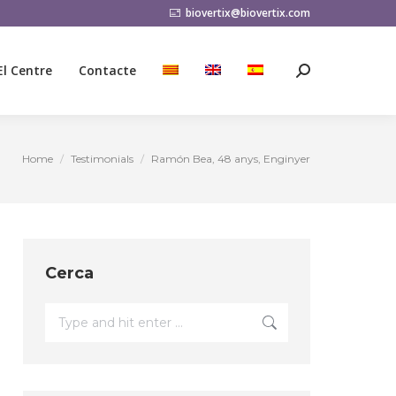
biovertix@biovertix.com
El Centre
Contacte
Search:
El Centre
Contacte
Search:
Home
Testimonials
Ramón Bea, 48 anys, Enginyer
You are here:
Cerca
Search: