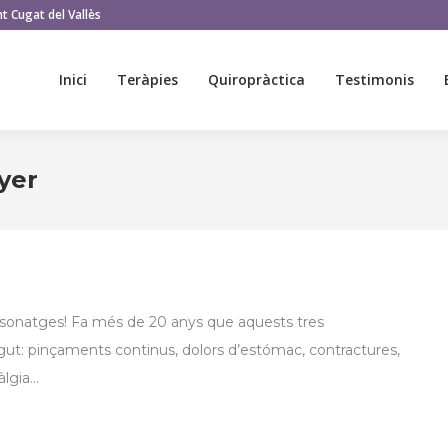
t Cugat del Vallès
Inici
Teràpies
Quiropràctica
Testimonis
Inici
Teràpies
Quiropràctica
Testimonis
yer
rsonatges! Fa més de 20 anys que aquests tres
: pinçaments continus, dolors d’estómac, contractures,
àlgia…