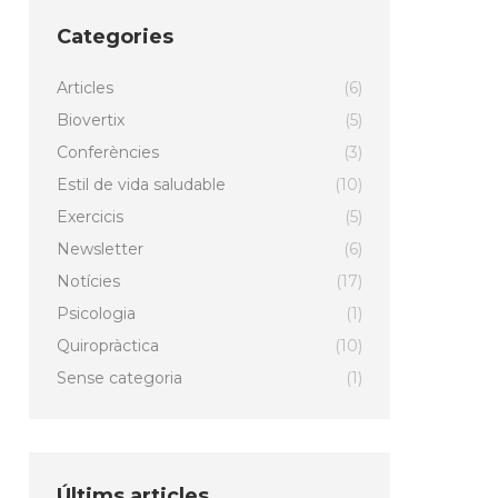
Categories
Articles
(6)
Biovertix
(5)
Conferències
(3)
Estil de vida saludable
(10)
Exercicis
(5)
Newsletter
(6)
Notícies
(17)
Psicologia
(1)
Quiropràctica
(10)
Sense categoria
(1)
Últims articles