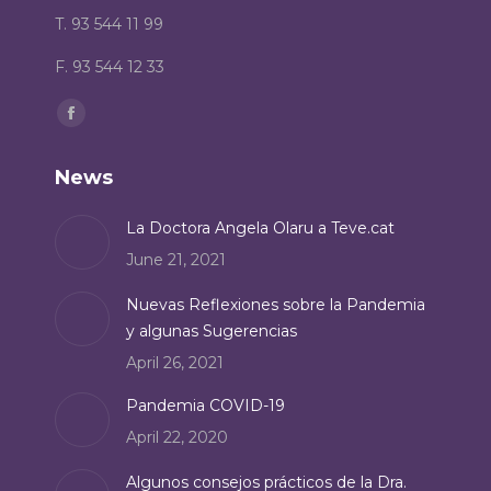
T. 93 544 11 99
F. 93 544 12 33
Find us on:
Facebook
page
News
opens
in
La Doctora Angela Olaru a Teve.cat
new
June 21, 2021
window
Nuevas Reflexiones sobre la Pandemia
y algunas Sugerencias
April 26, 2021
Pandemia COVID-19
April 22, 2020
Algunos consejos prácticos de la Dra.