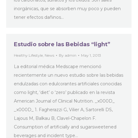
los carbonatos, sulfatos y los óxidos. Son sales
inorgánicas, que se absorben muy poco y pueden
tener efectos dañinos…
Estudio sobre las Bebidas “light”
Healthy Lifestyle
,
News
By
admin
May 1, 2013
La editorial médica Medscape mencionó
recientemente un nuevo estudio sobre las bebidas
endulzadas con edulcorantes artificiales conocidas
como light, ‘diet’ o ‘zero’ publicado en la revista
American Journal of Clinical Nutrition. _x000D_
_x000D_ 1. Fagherazzi G, Vilier A, Sartorelli DS,
Lajous M, Balkau B, Clavel-Chapelon F.
Consumption of artificially and sugarsweetened
beverages and incident type…