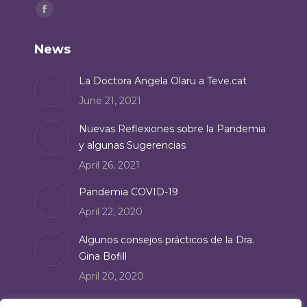
Find us on:
Facebook
page
News
opens
in
La Doctora Angela Olaru a Teve.cat
new
June 21, 2021
window
Nuevas Reflexiones sobre la Pandemia
y algunas Sugerencias
April 26, 2021
Pandemia COVID-19
April 22, 2020
Algunos consejos prácticos de la Dra.
Gina Bofill
April 20, 2020