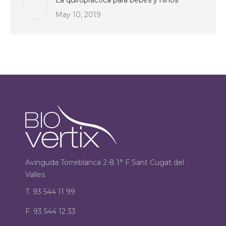
La quiropráctica para bebés y niños
May 10, 2019
Avinguda Torreblanca 2-8 1° F Sant Cugat del
Valles
T. 93 544 11 99
F. 93 544 12 33