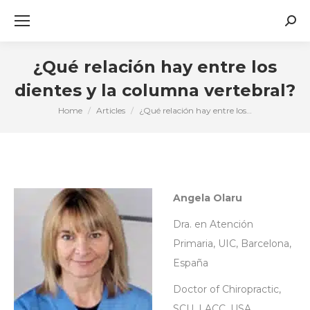
Sear
¿Qué relación hay entre los
dientes y la columna vertebral?
Home
Articles
¿Qué relación hay entre los…
You are here:
Angela Olaru
Dra. en Atención
Primaria, UIC, Barcelona,
España
Doctor of Chiropractic,
SCU, LACC, USA