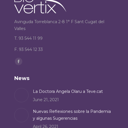
Avinguda Torreblanca 2-8 1° F Sant Cugat del
Valles
T. 93 544 11 99
F. 93 544 12 33
Find us on:
Facebook
page
News
opens
in
La Doctora Angela Olaru a Teve.cat
new
June 21, 2021
window
Nuevas Reflexiones sobre la Pandemia
y algunas Sugerencias
April 26, 2021