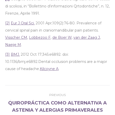
di scoliosi, in “Bollettino d’informazioni Qrtodontiche”, n. 12,
Firenze, Aprile 1991.
[2]
Eur J Oral Sci.
2001 Apr;109(2):76-80. Prevalence of
cervical spinal pain in craniomandibular pain patients.
Visscher CM
,
Lobbezoo F
,
de Boer W
,
van der Zaag J
,
Naeije M
.
[3]
BMJ.
2012 Oct 17;345:e6892. doi:
10.1136/bmj.e6892.Dental occlusion problems are a major
cause of headache.
Kilcoyne A
.
Post
PREVIOUS
navigation
QUIROPRÁCTICA COMO ALTERNATIVA A
Previous
ASTENIA Y ALERGIAS PRIMAVERALES
post: