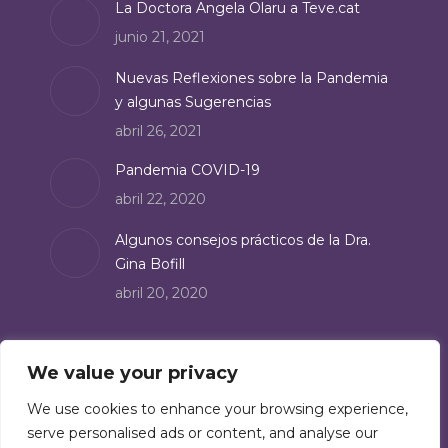
La Doctora Angela Olaru a Teve.cat
new
junio 21, 2021
window
Nuevas Reflexiones sobre la Pandemia
y algunas Sugerencias
abril 26, 2021
Pandemia COVID-19
abril 22, 2020
Algunos consejos prácticos de la Dra.
Gina Bofill
abril 20, 2020
Suscríbete
We value your privacy
Suscríbete a nuestro boletín de noticias:
We use cookies to enhance your browsing experience,
serve personalised ads or content, and analyse our
Suscríbete