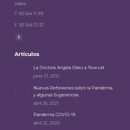
Valles
T. 93 544 11 99
F. 93 544 12 33
Encuéntranos en:
Facebook
page
Artículos
opens
in
La Doctora Angela Olaru a Teve.cat
new
junio 21, 2021
window
Nuevas Reflexiones sobre la Pandemia
y algunas Sugerencias
abril 26, 2021
Pandemia COVID-19
abril 22, 2020