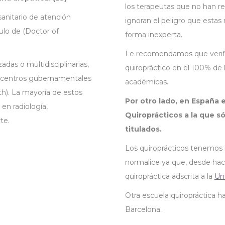
los terapeutas que no han re
sanitario de atención
ignoran el peligro que esta
tulo de (Doctor of
forma inexperta.
Le recomendamos que verifiqu
adas o multidisciplinarias,
quiropráctico en el 100% de 
s centros gubernamentales
académicas.
lth). La mayoría de estos
Por otro lado, en España 
en radiología,
Quiroprácticos a la que s
te.
titulados.
Los quiroprácticos tenemos l
normalice ya que, desde hace
quiropráctica adscrita a la
Un
Otra escuela quiropráctica h
Barcelona.