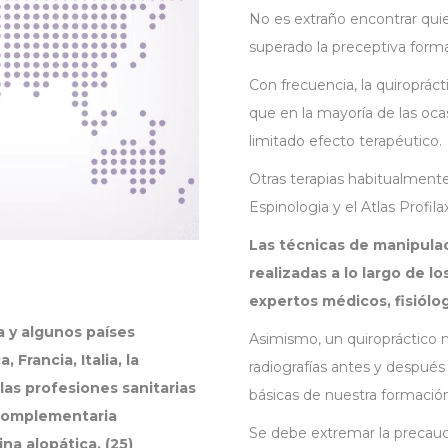
No es extraño encontrar qui
superado la preceptiva formac
Con frecuencia, la quiropráct
que en la mayoría de las oca
limitado efecto terapéutico.
Otras terapias habitualmente
Espinologia y el Atlas Profilax
Las técnicas de manipulac
realizadas a lo largo de l
expertos médicos, fisiólog
a y algunos países
Asimismo, un quiropráctico n
 Francia, Italia, la
radiografías antes y después 
las profesiones sanitarias
básicas de nuestra formación 
 complementaria
Se debe extremar la precauci
na alopática. (25)