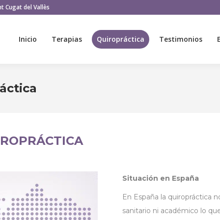
t Cugat del Vallès
Inicio
Terapias
Quiropráctica
Testimonios
Inicio
Terapias
Quiropráctica
Testimonios
áctica
IROPRÁCTICA
Situación en España
En España la quiropráctica n
sanitario ni académico lo que 