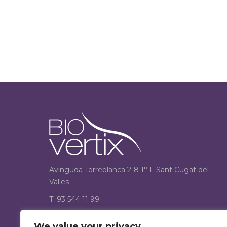
Avinguda Torreblanca 2-8 1° F Sant Cugat del
Valles
T. 93 544 11 99
F. 93 544 12 33
We value your privacy