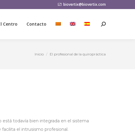
biovertix@biovertix.com
El Centro
Contacto
Buscar:
El Centro
Contacto
Buscar:
Inicio
El profesional de la quiropráctica
Estás aquí:
o está todavía bien integrada en el sistema
facilita el intrusismo profesional.