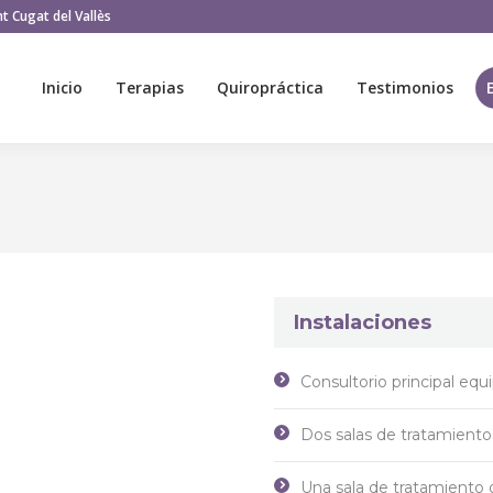
t Cugat del Vallès
Inicio
Terapias
Quiropráctica
Testimonios
Inicio
Terapias
Quiropráctica
Testimonios
Instalaciones
Consultorio principal equ
Dos salas de tratamiento
Una sala de tratamiento 