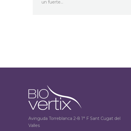
un fuerte…
Avinguda Torreblanca 2-8 1° F Sant Cugat del
Valles