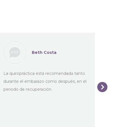
Beth Costa
La quiropráctica está recomendada tanto
La quir
durante el embarazo como después, en el
útil pa
periodo de recuperación.
pacient
experie