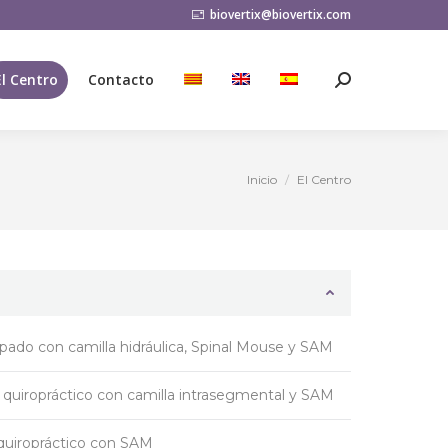
biovertix@biovertix.com
El Centro
Contacto
Buscar:
El Centro
Contacto
Buscar:
Inicio
El Centro
Estás aquí:
ipado con camilla hidráulica, Spinal Mouse y SAM
 quiropráctico con camilla intrasegmental y SAM
quiropráctico con SAM