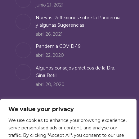
junio 21, 2021
window
Nuevas Reflexiones sobre la Pandemia
y algunas Sugerencias
abril 26, 2021
Pandemia COVID-19
abril 22, 2020
Algunos consejos prácticos de la Dra.
Gina Bofill
abril 20, 2020
Suscríbete
We value your privacy
Suscríbete a nuestro boletín de noticias:
We use cookies to enhance your browsing experience,
serve personalised ads or content, and analyse our
Suscríbete
traffic. By clicking "Accept All", you consent to our use