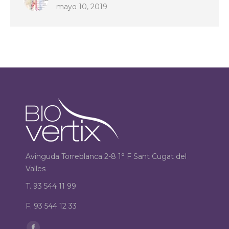
mayo 10, 2019
Avinguda Torreblanca 2-8 1° F Sant Cugat del
Valles
T. 93 544 11 99
F. 93 544 12 33
Encuéntranos en: