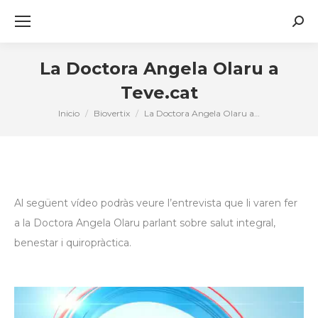
Busc
La Doctora Angela Olaru a
Teve.cat
Inicio
Biovertix
La Doctora Angela Olaru a…
Estás aquí:
Al següent vídeo podràs veure l’entrevista que li varen fer
a la Doctora Angela Olaru parlant sobre salut integral,
benestar i quiropràctica.
Reproductor
de