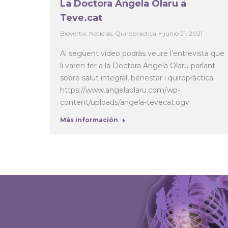
La Doctora Angela Olaru a
Teve.cat
Biovertix
,
Noticias
,
Quiropráctica
junio 21, 2021
 he
Al següent vídeo podràs veure l’entrevista que
li varen fer a la Doctora Angela Olaru parlant
sobre salut integral, benestar i quiropràctica.
miliar
https://www.angelaolaru.com/wp-
content/uploads/angela-tevecat.ogv
Más información