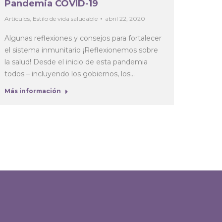
Pandemia COVID-19
Algu
Dra. 
Artículos
,
Estilo de vida saludable
abril 22, 2020
Ejercici
Algunas reflexiones y consejos para fortalecer
el sistema inmunitario ¡Reflexionemos sobre
Alguno
la salud! Desde el inicio de esta pandemia
colabo
todos – incluyendo los gobiernos, los…
medici
www.gi
Más información
desarro
Más in