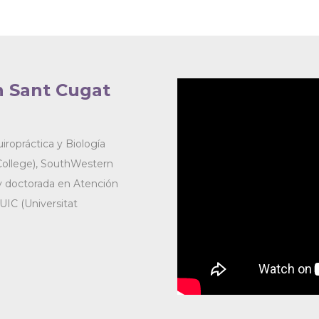
n Sant Cugat
uiropráctica y Biología
College), SouthWestern
a y doctorada en Atención
UIC (Universitat