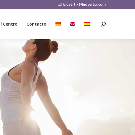
biovertix@biovertix.com
El Centro
Contacto
Buscar:
El Centro
Contacto
Buscar: