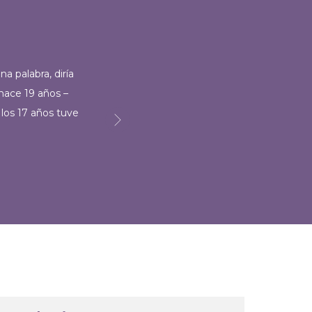
na palabra, diría
Tratamiento quiroprá
hace 19 años –
Cristina Alzina
los 17 años tuve