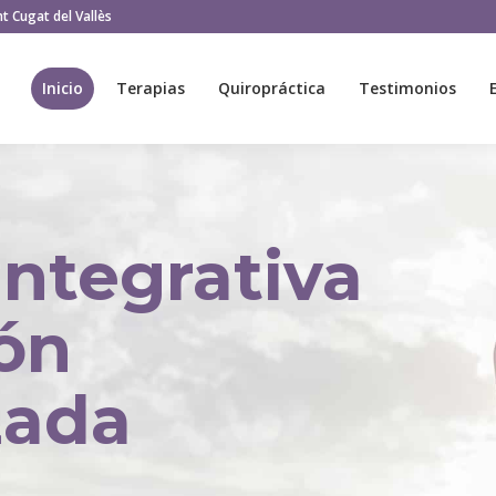
t Cugat del Vallès
Inicio
Terapias
Quiropráctica
Testimonios
Inicio
Terapias
Quiropráctica
Testimonios
Integrativa
ión
zada