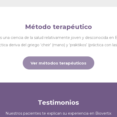
Método terapéutico
es una ciencia de la salud relativamente joven y desconocida en E
ctica deriva del griego ‘cheir’ (mano) y ‘praktikos’ (práctica con la
Ver métodos terapéuticos
Testimonios
Nuestros pacientes te explican su experiencia en Biovertix