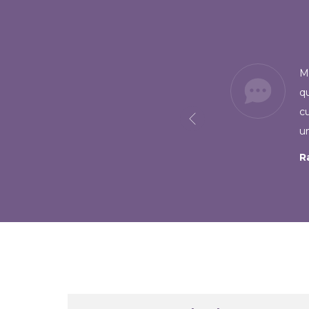
a Discal.
Mi
q
c
un
R