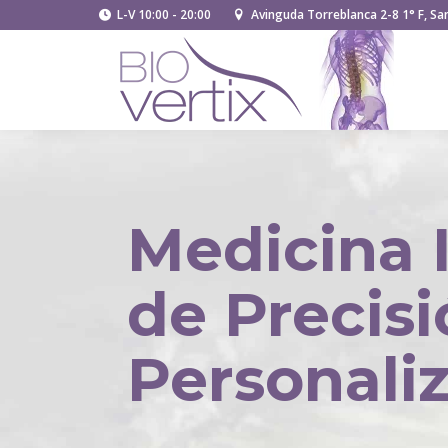
L-V 10:00 - 20:00
Avinguda Torreblanca 2-8 1° F, San
Medicina 
de Precis
Personali