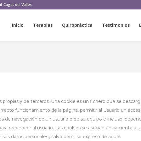
t Cugat del Vallès
Inicio
Terapias
Quiropráctica
Testimonios
Inicio
Terapias
Quiropráctica
Testimonios
ropias y de terceros. Una cookie es un fichero que se descarg
orrecto funcionamiento de la página, permitir al Usuario un acces
tos de navegación de un usuario o de su equipo e incluso, depen
 para reconocer al usuario. Las cookies se asocian únicamente a 
sus datos personales., salvo permiso expreso de aquél.