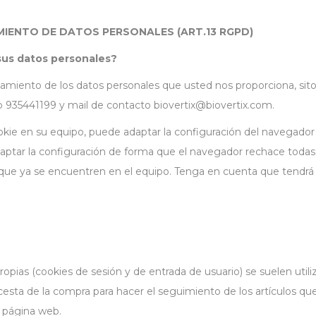
IENTO DE DATOS PERSONALES (ART.13 RGPD)
sus datos personales?
iento de los datos personales que usted nos proporciona, sito e
no 935441199 y mail de contacto
biovertix@biovertix.com
.
okie en su equipo, puede adaptar la configuración del navegador
ptar la configuración de forma que el navegador rechace todas l
 que ya se encuentren en el equipo. Tenga en cuenta que tendrá 
opias (cookies de sesión y de entrada de usuario) se suelen utiliza
cesta de la compra para hacer el seguimiento de los artículos que
la página web.