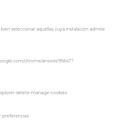
ien seleccionar aquéllas cuya instalación admite
rt.google.com/chrome/answer/95647?
-explorer-delete-manage-cookies
r-preferencias