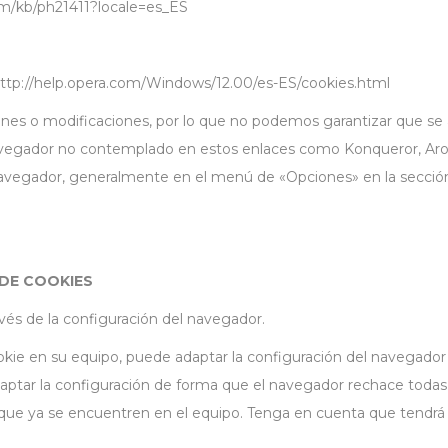
com/kb/ph21411?locale=es_ES
http://help.opera.com/Windows/12.00/es-ES/cookies.html
nes o modificaciones, por lo que no podemos garantizar que se
vegador no contemplado en estos enlaces como Konqueror, Arora,
vegador, generalmente en el menú de «Opciones» en la sección d
 DE COOKIES
ravés de la configuración del navegador.
okie en su equipo, puede adaptar la configuración del navegador
ptar la configuración de forma que el navegador rechace todas l
 que ya se encuentren en el equipo. Tenga en cuenta que tendrá 