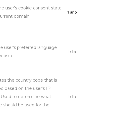
he user’s cookie consent state
1 año
current domain
e user’s preferred language
1 día
ebsite.
es the country code that is
ed based on the user’s IP
. Used to determine what
1 día
 should be used for the