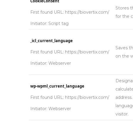
CookieConsent
Stores t
First found URL: https://biovertix.com/
for the 
Initiator: Script tag
_icl_current_language
Saves th
First found URL: https://biovertix.com/
on the w
Initiator: Webserver
Designat
wp-wpml_current_language
calculat
First found URL: https://biovertix.com/
address
language
Initiator: Webserver
visitor.