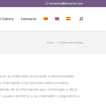
biovertix@biovertix.com
El Centro
Contacto
Buscar:
El Centro
Contacto
Buscar:
Inicio
Política de cookies
Estás aquí:
a en su ordenador al acceder a determinadas
o más rápido a los servicios seleccionados,
diendo de la información que contengan y de la
un usuario anónimo y su ordenador o dispositivo y