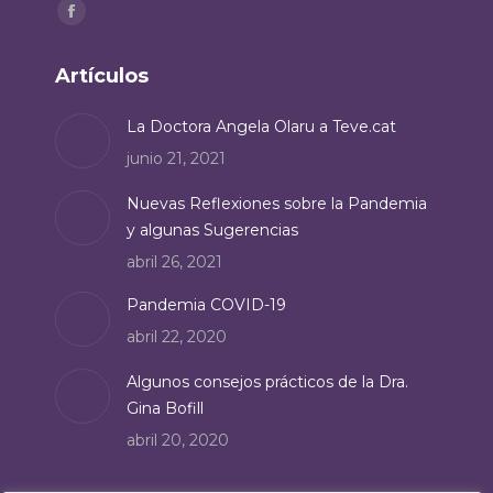
Encuéntranos en:
Facebook
page
Artículos
opens
in
La Doctora Angela Olaru a Teve.cat
new
junio 21, 2021
window
Nuevas Reflexiones sobre la Pandemia
y algunas Sugerencias
abril 26, 2021
Pandemia COVID-19
abril 22, 2020
Algunos consejos prácticos de la Dra.
Gina Bofill
abril 20, 2020