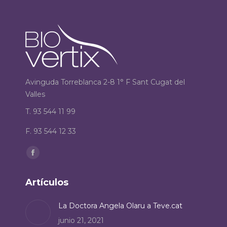
Avinguda Torreblanca 2-8 1° F Sant Cugat del
Valles
T. 93 544 11 99
F. 93 544 12 33
Encuéntranos en:
Facebook
page
Artículos
opens
in
La Doctora Angela Olaru a Teve.cat
new
junio 21, 2021
window