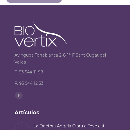
Avinguda Torreblanca 2-8 1° F Sant Cugat del
Valles
T. 93 544 11 99
F. 93 544 12 33
Encuéntranos en:
Facebook
page
Artículos
opens
in
La Doctora Angela Olaru a Teve.cat
new