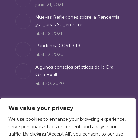
junio 21, 2021
window
Nuevas Reflexiones sobre la Pandemia
y algunas Sugerencias
abril 26, 2021
Pandemia COVID-19
abril 22, 2020
Algunos consejos prácticos de la Dra.
Gina Bofill
abril 20, 2020
Suscríbete
We value your privacy
Suscríbete a nuestro boletín de noticias:
We use cookies to enhance your browsing experience,
serve personalised ads or content, and analyse our
Suscríbete
traffic. By clicking "Accept All", you consent to our use