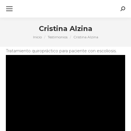
Busc
Cristina Alzina
Inicio
Testimonios
Cristina Alzina
Estás aquí:
Tratamiento quiropráctico para paciente con escoliosis.