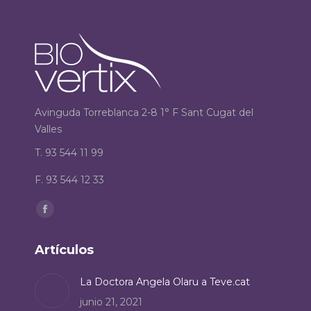
Avinguda Torreblanca 2-8 1° F Sant Cugat del
Valles
T. 93 544 11 99
F. 93 544 12 33
Encuéntranos en:
Facebook
page
Artículos
opens
in
La Doctora Angela Olaru a Teve.cat
new
junio 21, 2021
window