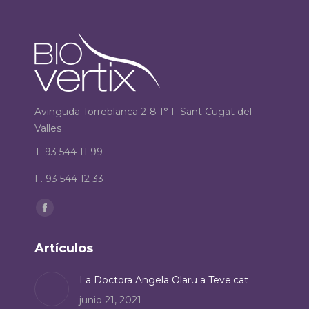
Avinguda Torreblanca 2-8 1° F Sant Cugat del
Valles
T. 93 544 11 99
F. 93 544 12 33
Encuéntranos en:
Facebook
page
Artículos
opens
in
La Doctora Angela Olaru a Teve.cat
new
junio 21, 2021
window