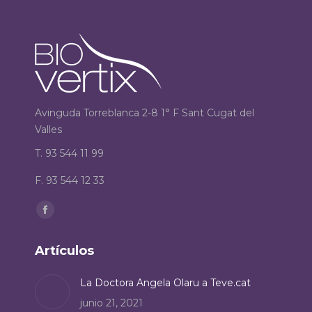
Avinguda Torreblanca 2-8 1° F Sant Cugat del
Valles
T. 93 544 11 99
F. 93 544 12 33
Encuéntranos en:
Facebook
page
Artículos
opens
in
La Doctora Angela Olaru a Teve.cat
new
junio 21, 2021
window