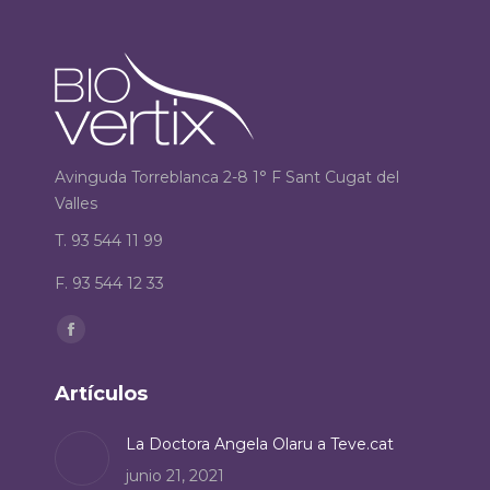
Avinguda Torreblanca 2-8 1° F Sant Cugat del
Valles
T. 93 544 11 99
F. 93 544 12 33
Encuéntranos en:
Facebook
page
Artículos
opens
in
La Doctora Angela Olaru a Teve.cat
new
junio 21, 2021
window