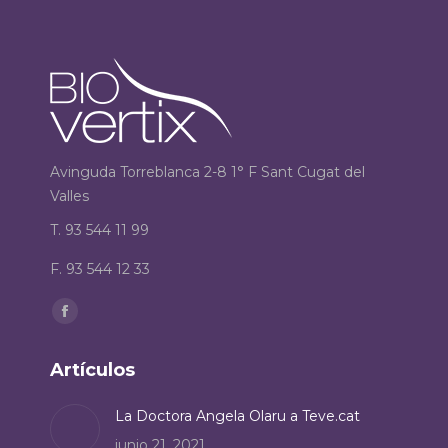
Avinguda Torreblanca 2-8 1° F Sant Cugat del
Valles
T. 93 544 11 99
F. 93 544 12 33
Encuéntranos en:
Facebook
page
Artículos
opens
in
La Doctora Angela Olaru a Teve.cat
new
junio 21, 2021