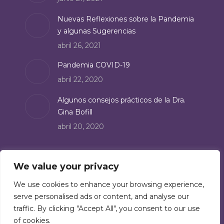
window
Nuevas Reflexiones sobre la Pandemia
y algunas Sugerencias
abril 26, 2021
Pandemia COVID-19
abril 22, 2020
Algunos consejos prácticos de la Dra.
Gina Bofill
abril 20, 2020
Suscríbete
We value your privacy
Suscríbete a nuestro boletín de noticias:
We use cookies to enhance your browsing experience,
serve personalised ads or content, and analyse our
Suscríbete
traffic. By clicking "Accept All", you consent to our use
of cookies.