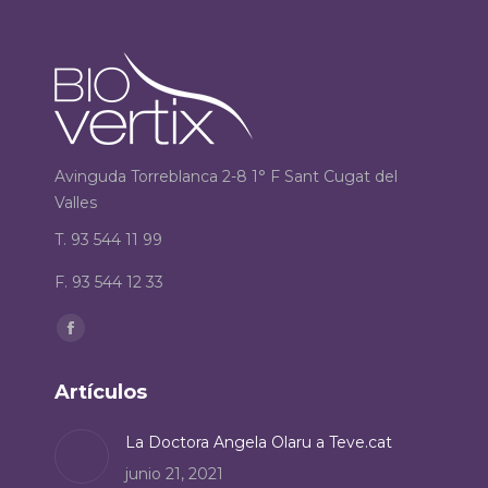
Avinguda Torreblanca 2-8 1° F Sant Cugat del
Valles
T. 93 544 11 99
F. 93 544 12 33
Encuéntranos en:
Facebook
page
Artículos
opens
in
La Doctora Angela Olaru a Teve.cat
new
junio 21, 2021
window