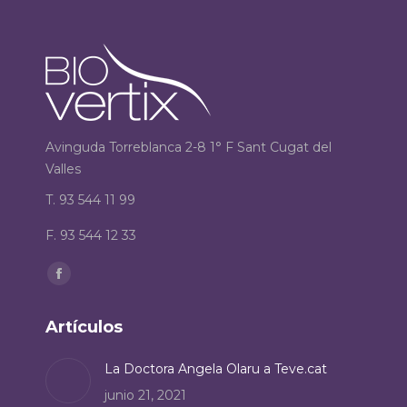
Avinguda Torreblanca 2-8 1° F Sant Cugat del
Valles
T. 93 544 11 99
F. 93 544 12 33
Encuéntranos en:
Facebook
page
Artículos
opens
in
La Doctora Angela Olaru a Teve.cat
new
junio 21, 2021
window