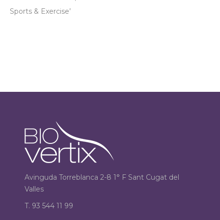
Sports & Exercise’
Avinguda Torreblanca 2-8 1° F Sant Cugat del
Valles
T. 93 544 11 99