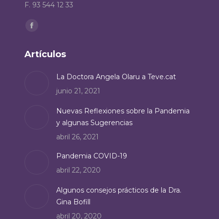
F. 93 544 12 33
Encuéntranos en:
Facebook
page
Artículos
opens
in
La Doctora Angela Olaru a Teve.cat
new
junio 21, 2021
window
Nuevas Reflexiones sobre la Pandemia
y algunas Sugerencias
abril 26, 2021
Pandemia COVID-19
abril 22, 2020
Algunos consejos prácticos de la Dra.
Gina Bofill
abril 20, 2020