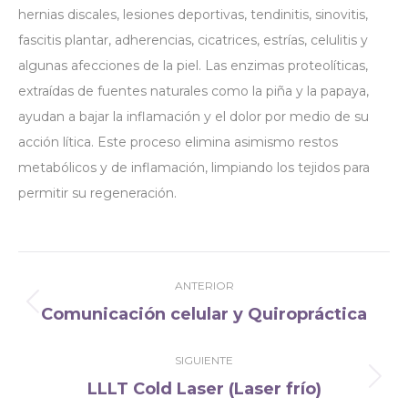
hernias discales, lesiones deportivas, tendinitis, sinovitis,
fascitis plantar, adherencias, cicatrices, estrías, celulitis y
algunas afecciones de la piel. Las enzimas proteolíticas,
extraídas de fuentes naturales como la piña y la papaya,
ayudan a bajar la inflamación y el dolor por medio de su
acción lítica. Este proceso elimina asimismo restos
metabólicos y de inflamación, limpiando los tejidos para
permitir su regeneración.
Navegación
ANTERIOR
entre
Comunicación celular y Quiropráctica
Publicación
publicaciones
anterior:
SIGUIENTE
LLLT Cold Laser (Laser frío)
Publicación