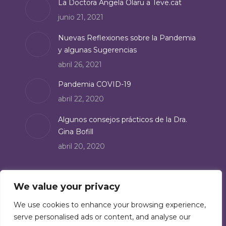
La Doctora Angela Olaru a Teve.cat
new
junio 21, 2021
window
Nuevas Reflexiones sobre la Pandemia
y algunas Sugerencias
abril 26, 2021
Pandemia COVID-19
abril 22, 2020
Algunos consejos prácticos de la Dra.
Gina Bofill
abril 20, 2020
Suscríbete
We value your privacy
Suscríbete a nuestro boletín de noticias:
We use cookies to enhance your browsing experience,
serve personalised ads or content, and analyse our
Suscríbete