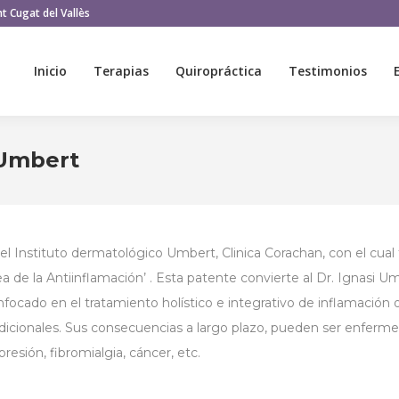
t Cugat del Vallès
Inicio
Terapias
Quiropráctica
Testimonios
Inicio
Terapias
Quiropráctica
Testimonios
 Umbert
 del Instituto dermatológico Umbert, Clinica Corachan, con el c
a de la Antiinflamación’ . Esta patente convierte al Dr. Ignasi 
ocado en el tratamiento holístico e integrativo de inflamación ocu
adicionales. Sus consecuencias a largo plazo, pueden ser enferm
resión, fibromialgia, cáncer, etc.