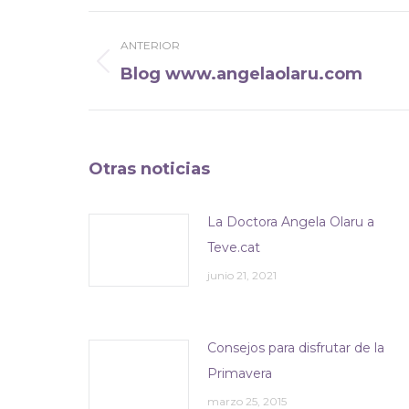
Navegación
ANTERIOR
entre
Blog www.angelaolaru.com
Publicación
publicaciones
anterior:
Otras noticias
La Doctora Angela Olaru a
Teve.cat
junio 21, 2021
Consejos para disfrutar de la
Primavera
marzo 25, 2015