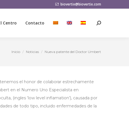
biovertix@biovertix.com
El Centro
Contacto
Buscar:
El Centro
Contacto
Buscar:
Inicio
Noticias
Nueva patente del Doctor Umbert
Estás aquí:
ual tenemos el honor de colaborar estrechamente
Umbert en el Numero Uno Especialista en
lta, (ingles ‘low level inflamation’), causada por
edades de todo tipo, incluido enfermedades de la