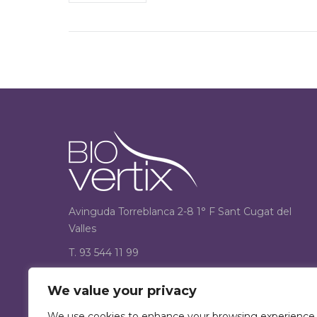
Avinguda Torreblanca 2-8 1° F Sant Cugat del
Valles
T. 93 544 11 99
F. 93 544 12 33
We value your privacy
Encuéntranos en:
We use cookies to enhance your browsing experience,