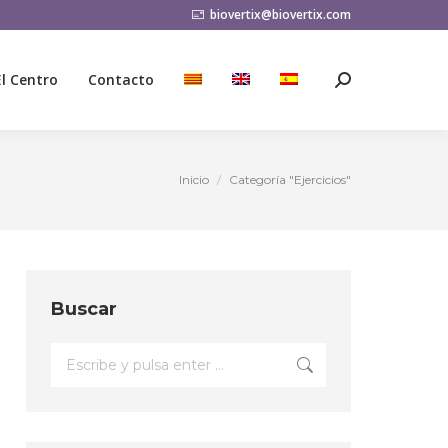
biovertix@biovertix.com
El Centro
Contacto
Buscar:
El Centro
Contacto
Buscar:
Inicio
Categoría "Ejercicios"
Estás aquí:
Buscar
Buscar: