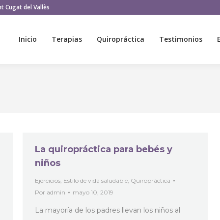
t Cugat del Vallès
Inicio
Terapias
Quiropráctica
Testimonios
Inicio
Terapias
Quiropráctica
Testimonios
La quiropráctica para bebés y
niños
Ejercicios
,
Estilo de vida saludable
,
Quiropráctica
Por
admin
mayo 10, 2019
La mayoría de los padres llevan los niños al