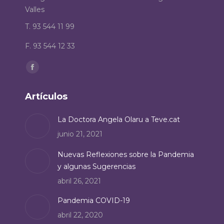
Valles
T. 93 544 11 99
F. 93 544 12 33
Encuéntranos en:
Facebook
page
Artículos
opens
in
La Doctora Angela Olaru a Teve.cat
new
junio 21, 2021
window
Nuevas Reflexiones sobre la Pandemia
y algunas Sugerencias
abril 26, 2021
Pandemia COVID-19
abril 22, 2020