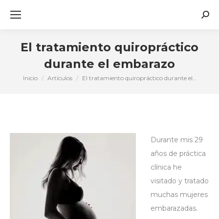
Busc
El tratamiento quiropráctico
durante el embarazo
Inicio
Artículos
El tratamiento quiropráctico durante el…
Estás aquí:
Durante mis 29
años de práctica
clínica he
visitado y tratado
muchas mujeres
embarazadas.