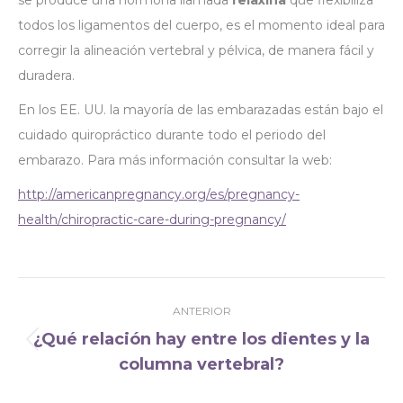
se produce una hormona llamada
relaxina
que flexibiliza
todos los ligamentos del cuerpo, es el momento ideal para
corregir la alineación vertebral y pélvica, de manera fácil y
duradera.
En los EE. UU. la mayoría de las embarazadas están bajo el
cuidado quiropráctico durante todo el periodo del
embarazo. Para más información consultar la web:
http://americanpregnancy.org/es/pregnancy-
health/chiropractic-care-during-pregnancy/
Navegación
ANTERIOR
entre
¿Qué relación hay entre los dientes y la
publicaciones
Publicación
columna vertebral?
anterior: