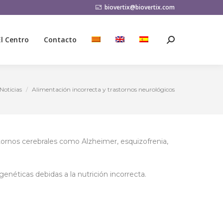
biovertix@biovertix.com
El Centro
Contacto
Buscar:
El Centro
Contacto
Buscar:
Noticias
Alimentación incorrecta y trastornos neurológicos
quí:
stornos cerebrales como Alzheimer, esquizofrenia,
enéticas debidas a la nutrición incorrecta.