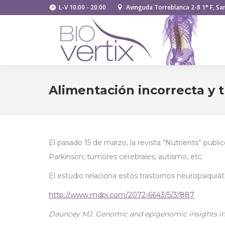
L-V 10:00 - 20:00
Avinguda Torreblanca 2-8 1° F, San
Alimentación incorrecta y 
El pasado 15 de marzo, la revista “Nutrients” publ
Parkinson, tumores cerebrales, autismo, etc.
El estudio relaciona estos trastornos neuropsiquiá
http://www.mdpi.com/2072-6643/5/3/887
Dauncey MJ. Genomic and epigenomic insights into 