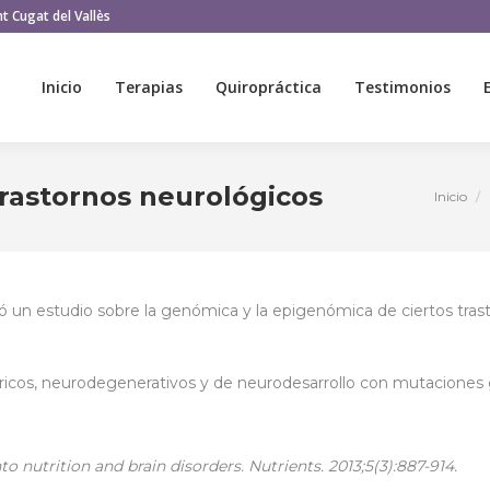
t Cugat del Vallès
Inicio
Terapias
Quiropráctica
Testimonios
Inicio
Terapias
Quiropráctica
Testimonios
trastornos neurológicos
Inicio
Estás a
icó un estudio sobre la genómica y la epigenómica de ciertos tra
tricos, neurodegenerativos y de neurodesarrollo con mutaciones g
nutrition and brain disorders. Nutrients. 2013;5(3):887-914.