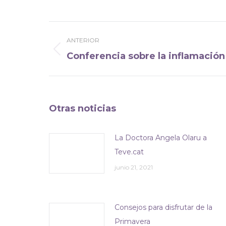
Navegación
ANTERIOR
entre
Conferencia sobre la inflamación
Publicación
publicaciones
anterior:
Otras noticias
La Doctora Angela Olaru a
Teve.cat
junio 21, 2021
Consejos para disfrutar de la
Primavera