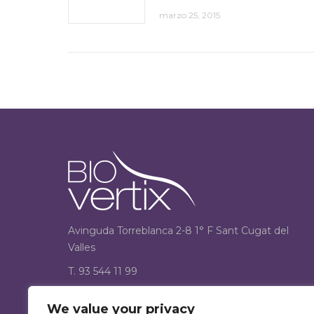
marzo 25, 2015
Avinguda Torreblanca 2-8 1° F Sant Cugat del
Valles
T. 93 544 11 99
F. 93 544 12 33
We value your privacy