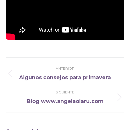
Navegación
ANTERIOR
entre
Algunos consejos para primavera
Publicación
publicaciones
anterior:
SIGUIENTE
Blog www.angelaolaru.com
Publicación
siguiente: