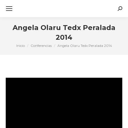
Busc
Angela Olaru Tedx Peralada
2014
Inicio
Conferencias
Angela Olaru Tedx Peralada 2014
Estás aquí: