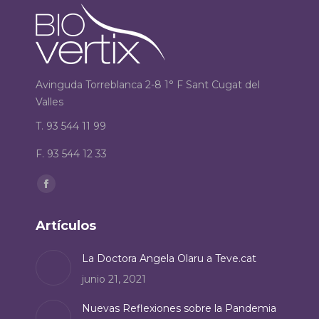
Avinguda Torreblanca 2-8 1° F Sant Cugat del
Valles
T. 93 544 11 99
F. 93 544 12 33
Encuéntranos en:
Facebook
page
Artículos
opens
in
La Doctora Angela Olaru a Teve.cat
new
junio 21, 2021
window
Nuevas Reflexiones sobre la Pandemia