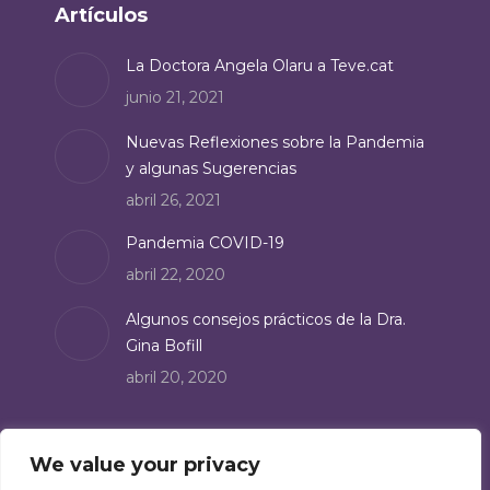
Artículos
opens
in
La Doctora Angela Olaru a Teve.cat
new
junio 21, 2021
window
Nuevas Reflexiones sobre la Pandemia
y algunas Sugerencias
abril 26, 2021
Pandemia COVID-19
abril 22, 2020
Algunos consejos prácticos de la Dra.
Gina Bofill
abril 20, 2020
Suscríbete
We value your privacy
Suscríbete a nuestro boletín de noticias: