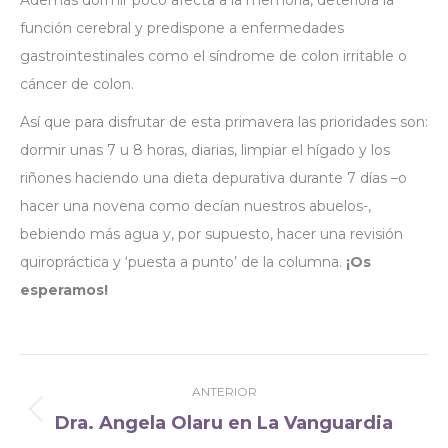
Además dormir poco afecta a la memoria, deteriora la
función cerebral y predispone a enfermedades
gastrointestinales como el síndrome de colon irritable o
cáncer de colon.
Así que para disfrutar de esta primavera las prioridades son:
dormir unas 7 u 8 horas, diarias, limpiar el hígado y los
riñones haciendo una dieta depurativa durante 7 días –o
hacer una novena como decían nuestros abuelos-,
bebiendo más agua y, por supuesto, hacer una revisión
quiropráctica y ‘puesta a punto’ de la columna.
¡Os
esperamos!
Navegación
ANTERIOR
entre
Dra. Angela Olaru en La Vanguardia
Publicación
publicaciones