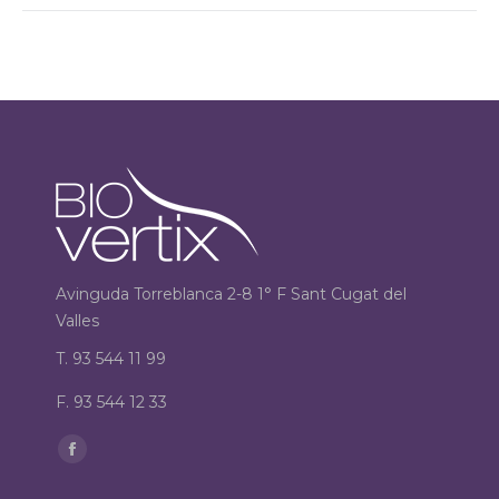
Avinguda Torreblanca 2-8 1° F Sant Cugat del
Valles
T. 93 544 11 99
F. 93 544 12 33
Encuéntranos en:
Facebook
page