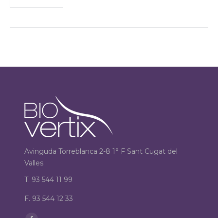
Avinguda Torreblanca 2-8 1° F Sant Cugat del
Valles
T. 93 544 11 99
F. 93 544 12 33
Encuéntranos en: