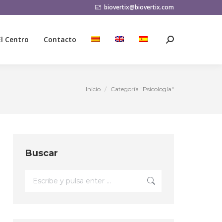
biovertix@biovertix.com
El Centro
Contacto
Buscar:
El Centro
Contacto
Buscar:
Inicio
Categoría "Psicología"
Estás aquí:
Buscar
Buscar: