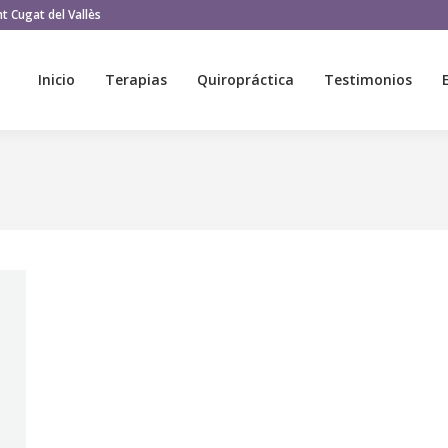
t Cugat del Vallès
Inicio
Terapias
Quiropráctica
Testimonios
Inicio
Terapias
Quiropráctica
Testimonios