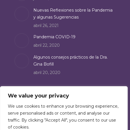
window
Nuevas Reflexiones sobre la Pandemia
y algunas Sugerencias
abril 26, 2021
Pandemia COVID-19
abril 22, 2020
Algunos consejos prácticos de la Dra.
Gina Bofill
abril 20, 2020
Suscríbete
We value your privacy
Suscríbete a nuestro boletín de noticias:
We use cookies to enhance your browsing experience,
serve personalised ads or content, and analyse our
Suscríbete
traffic. By clicking "Accept All", you consent to our use
of cookies.