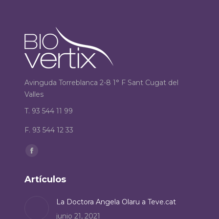
Avinguda Torreblanca 2-8 1° F Sant Cugat del
Valles
T. 93 544 11 99
F. 93 544 12 33
Encuéntranos en:
Facebook
page
Artículos
opens
in
La Doctora Angela Olaru a Teve.cat
new
junio 21, 2021