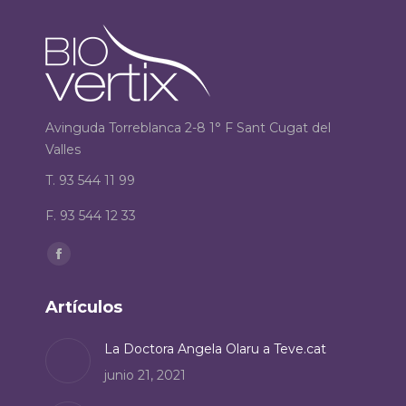
Avinguda Torreblanca 2-8 1° F Sant Cugat del
Valles
T. 93 544 11 99
F. 93 544 12 33
Encuéntranos en:
Facebook
page
Artículos
opens
in
La Doctora Angela Olaru a Teve.cat
new
junio 21, 2021
window