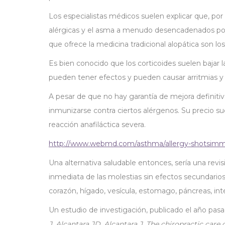
Los especialistas médicos suelen explicar que, po
alérgicas y el asma a menudo desencadenados por e
que ofrece la medicina tradicional alopática son lo
Es bien conocido que los corticoides suelen bajar 
pueden tener efectos y pueden causar arritmias y 
A pesar de que no hay garantía de mejora definit
inmunizarse contra ciertos alérgenos. Su precio s
reacción anafiláctica severa.
http://www.webmd.com/asthma/allergy-shotsimm
Una alternativa saludable entonces, sería una rev
inmediata de las molestias sin efectos secundarios
corazón, hígado, vesícula, estomago, páncreas, inte
Un estudio de investigación, publicado el año pasa
J, Alcantara JD, Alcantara J. The chiropractic care 