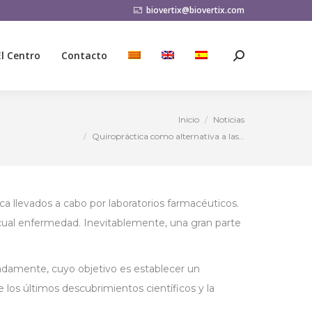
biovertix@biovertix.com
El Centro
Contacto
Buscar:
El Centro
Contacto
Buscar:
Inicio
Noticias
Estás aquí:
Quiropráctica como alternativa a las…
ca llevados a cabo por laboratorios farmacéuticos.
o cual enfermedad. Inevitablemente, una gran parte
adamente, cuyo objetivo es establecer un
los últimos descubrimientos científicos y la