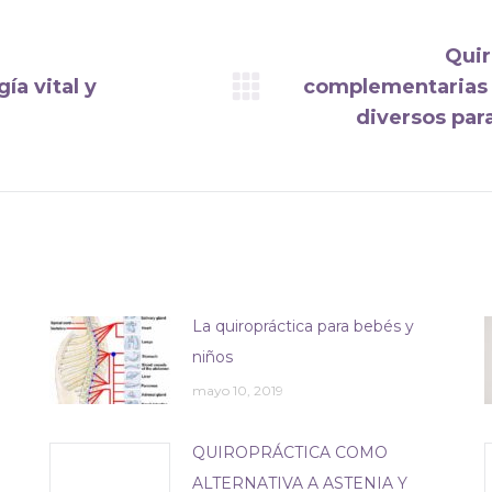
Quir
a vital y
complementarias 
Publicación
diversos par
siguiente:
La quiropráctica para bebés y
niños
mayo 10, 2019
QUIROPRÁCTICA COMO
ALTERNATIVA A ASTENIA Y