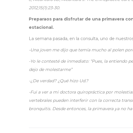
2012;15(1):23-30.
Preparaos para disfrutar de una primavera co
estacional.
La semana pasada, en la consulta, uno de nuestros
-Una joven me dijo que temía mucho al polen porq
-Yo le contesté de inmediato: “Pues, la entiendo p
dejo de molestarme”
-¿De verdad? ¿Qué hizo Ud.?
-Fui a ver a mi doctora quiropráctica por molestia
vertebrales pueden interferir con la correcta tra
bronquitis. Desde entonces, la primavera ya no ha
Navegación