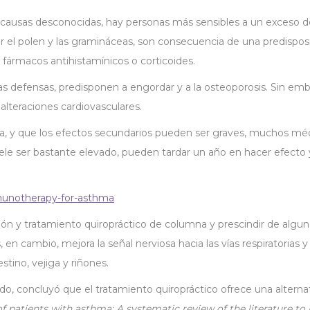
r causas desconocidas, hay personas más sensibles a un exceso d
l polen y las gramináceas, son consecuencia de una predisposici
s fármacos antihistamínicos o corticoides.
las defensas, predisponen a engordar y a la osteoporosis. Sin emb
alteraciones cardiovasculares.
iva, y que los efectos secundarios pueden ser graves, muchos mé
uele ser bastante elevado, pueden tardar un año en hacer efect
unotherapy-for-asthma
isión y tratamiento quiropráctico de columna y prescindir de alg
, en cambio, mejora la señal nerviosa hacia las vías respiratoria
stino, vejiga y riñones.
do, concluyó que el tratamiento quiropráctico ofrece una alternat
of patients with asthma: A systematic review of the literature to i