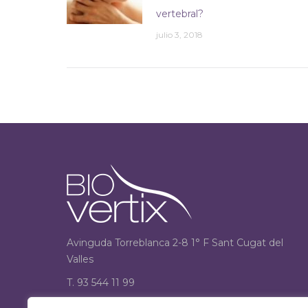
vertebral?
julio 3, 2018
Avinguda Torreblanca 2-8 1° F Sant Cugat del
Valles
T. 93 544 11 99