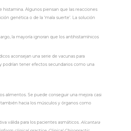
e histamina. Algunos piensan que las reacciones
ón genética o de la ‘mala suerte’. La solución
argo, la mayoría ignoran que los antihistamínicos
dicos aconsejan una serie de vacunas para
o y podrían tener efectos secundarios como una
unos alimentos. Se puede conseguir una mejora casi
s y también hacia los músculos y órganos como
iva válida para los pacientes asmáticos.
Alcantara
nform clinical practice. Clinical Chiropractic.