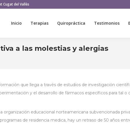
t Cugat del Vallès
Inicio
Terapias
Quiropráctica
Testimonios
Inicio
Terapias
Quiropráctica
Testimonios
iva a las molestias y alergias
ormación que llega a través de estudios de investigación científi
experimentación y el desarrollo de fármacos específicos para tal 
una organización educacional norteamericana subvencionada priv
rogramas de residencia medica, hay un retraso de 50 años entre 