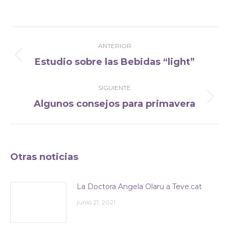
Navegación
ANTERIOR
entre
Estudio sobre las Bebidas “light”
Publicación
publicaciones
anterior:
SIGUIENTE
Algunos consejos para primavera
Publicación
siguiente:
Otras noticias
La Doctora Angela Olaru a Teve.cat
junio 21, 2021