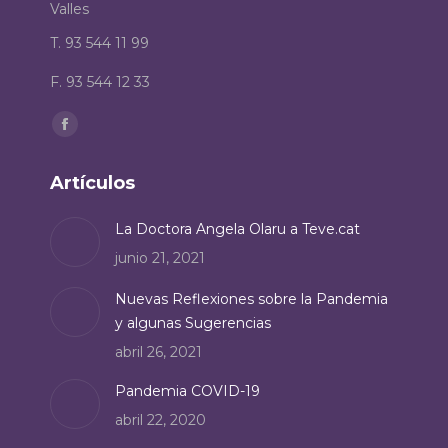
Valles
T. 93 544 11 99
F. 93 544 12 33
Encuéntranos en:
Facebook
page
Artículos
opens
in
La Doctora Angela Olaru a Teve.cat
new
junio 21, 2021
window
Nuevas Reflexiones sobre la Pandemia
y algunas Sugerencias
abril 26, 2021
Pandemia COVID-19
abril 22, 2020