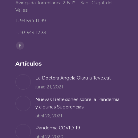
Avinguda Torreblanca 2-8 1° F Sant Cugat del
Valles
T. 93 544 11 99
F. 93 544 12 33
Encuéntranos en:
Facebook
page
Artículos
opens
in
La Doctora Angela Olaru a Teve.cat
new
junio 21, 2021
window
Nuevas Reflexiones sobre la Pandemia
y algunas Sugerencias
abril 26, 2021
Pandemia COVID-19
abril 22, 2020