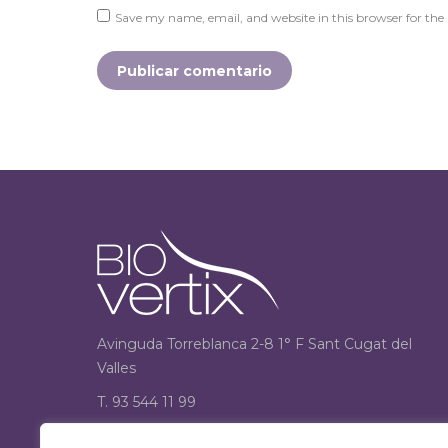
Save my name, email, and website in this browser for the
Publicar comentario
Avinguda Torreblanca 2-8 1° F Sant Cugat del
Valles
T. 93 544 11 99
F. 93 544 12 33