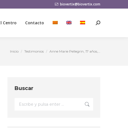
biovertix@biovertix.com
El Centro
Contacto
Buscar:
El Centro
Contacto
Buscar:
Inicio
Testimonios
Anne Marie Pellegrin, 17 años,…
Estás aquí:
Buscar
Buscar: