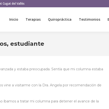
t Cugat del Vallès
Inicio
Terapias
Quiropráctica
Testimonios
Inicio
Terapias
Quiropráctica
Testimonios
os, estudiante
avanzada y estaba preocupada. Sentía que mi columna estaba
os vine a visitarme con la Dra. Angela por recomendación de
 íbamos a tratar mi columna para detener el avance de la