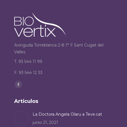
Avinguda Torreblanca 2-8 1° F Sant Cugat del
Valles
T. 93 544 11 99
F. 93 544 12 33
Encuéntranos en:
Facebook
page
Artículos
opens
in
La Doctora Angela Olaru a Teve.cat
new
junio 21, 2021
window