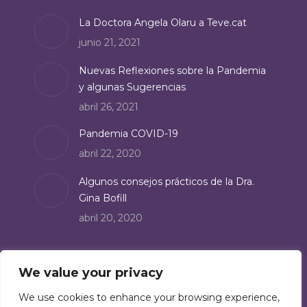
in
La Doctora Angela Olaru a Teve.cat
new
junio 21, 2021
window
Nuevas Reflexiones sobre la Pandemia
y algunas Sugerencias
abril 26, 2021
Pandemia COVID-19
abril 22, 2020
Algunos consejos prácticos de la Dra.
Gina Bofill
abril 20, 2020
Suscríbete
We value your privacy
Suscríbete a nuestro boletín de noticias:
We use cookies to enhance your browsing experience,