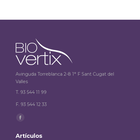
Avinguda Torreblanca 2-8 1° F Sant Cugat del
Valles
T. 93 544 11 99
F. 93 544 12 33
Encuéntranos en:
Facebook
page
Artículos
opens