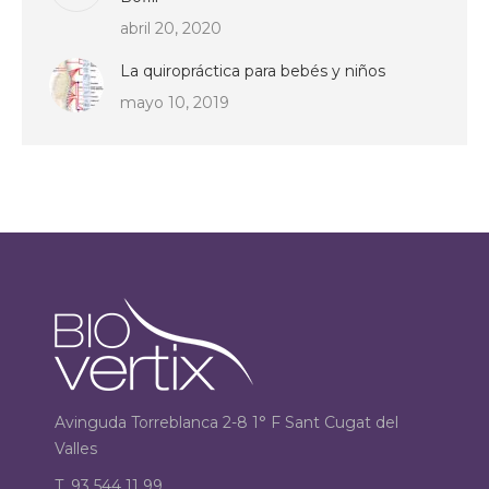
abril 20, 2020
La quiropráctica para bebés y niños
mayo 10, 2019
Avinguda Torreblanca 2-8 1° F Sant Cugat del
Valles
T. 93 544 11 99