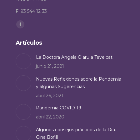
F. 93 544 12 33
Encuéntranos en:
Facebook
page
Artículos
opens
in
La Doctora Angela Olaru a Teve.cat
new
junio 21, 2021
window
Nuevas Reflexiones sobre la Pandemia
y algunas Sugerencias
abril 26, 2021
Pandemia COVID-19
abril 22, 2020
Algunos consejos prácticos de la Dra.
Gina Bofill