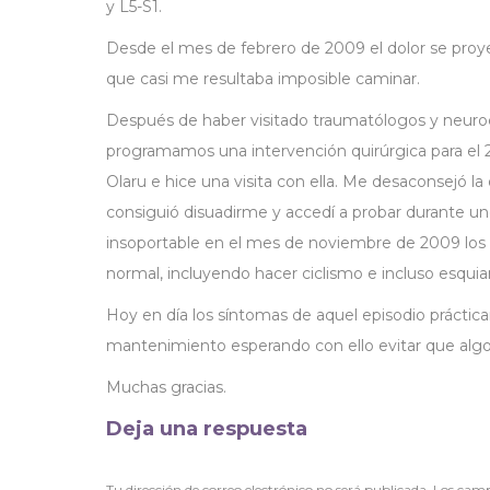
y L5-S1.
Desde el mes de febrero de 2009 el dolor se proyec
que casi me resultaba imposible caminar.
Después de haber visitado traumatólogos y neuroc
programamos una intervención quirúrgica para el 22
Olaru e hice una visita con ella. Me desaconsejó l
consiguió disuadirme y accedí a probar durante u
insoportable en el mes de noviembre de 2009 los d
normal, incluyendo hacer ciclismo e incluso esquiar
Hoy en día los síntomas de aquel episodio prácti
mantenimiento esperando con ello evitar que algo 
Muchas gracias.
Deja una respuesta
Tu dirección de correo electrónico no será publicada. Los ca