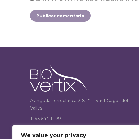
Publicar comentario
Avinguda Torreblanca 2-8 1° F Sant Cugat del
Valles
T. 93 544 11 99
F. 93 544 12 33
We value your privacy