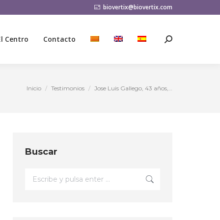
biovertix@biovertix.com
El Centro
Contacto
Buscar:
El Centro
Contacto
Buscar:
Inicio
Testimonios
Jose Luis Gallego, 43 años,…
Estás aquí:
Buscar
Buscar: