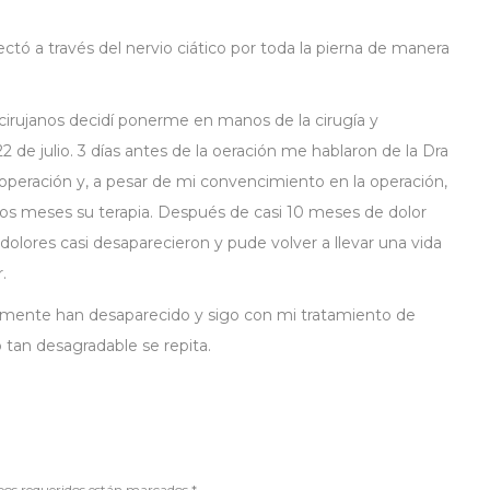
tó a través del nervio ciático por toda la pierna de manera
irujanos decidí ponerme en manos de la cirugía y
 de julio. 3 días antes de la oeración me hablaron de la Dra
a operación y, a pesar de mi convencimiento en la operación,
nos meses su terapia. Después de casi 10 meses de dolor
olores casi desaparecieron y pude volver a llevar una vida
.
camente han desaparecido y sigo con mi tratamiento de
tan desagradable se repita.
mpos requeridos están marcados
*