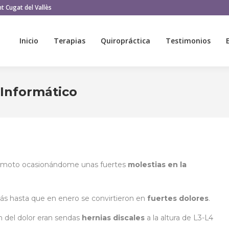
t Cugat del Vallès
Inicio
Terapias
Quiropráctica
Testimonios
Inicio
Terapias
Quiropráctica
Testimonios
 Informático
i moto ocasionándome unas fuertes
molestias en la
más hasta que en enero se convirtieron en
fuertes dolores
.
 del dolor eran sendas
hernias discales
a la altura de L3-L4