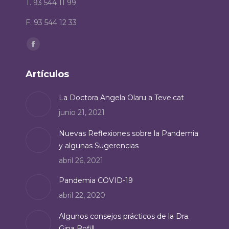
T. 93 544 11 99
F. 93 544 12 33
Encuéntranos en:
Facebook
page
Artículos
opens
in
La Doctora Angela Olaru a Teve.cat
new
junio 21, 2021
window
Nuevas Reflexiones sobre la Pandemia
y algunas Sugerencias
abril 26, 2021
Pandemia COVID-19
abril 22, 2020
Algunos consejos prácticos de la Dra.
Gina Bofill