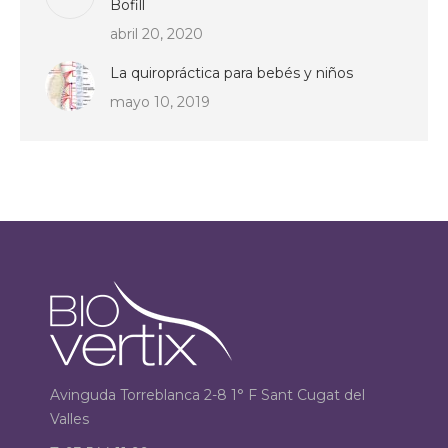
Bofill
abril 20, 2020
La quiropráctica para bebés y niños
mayo 10, 2019
Avinguda Torreblanca 2-8 1° F Sant Cugat del
Valles