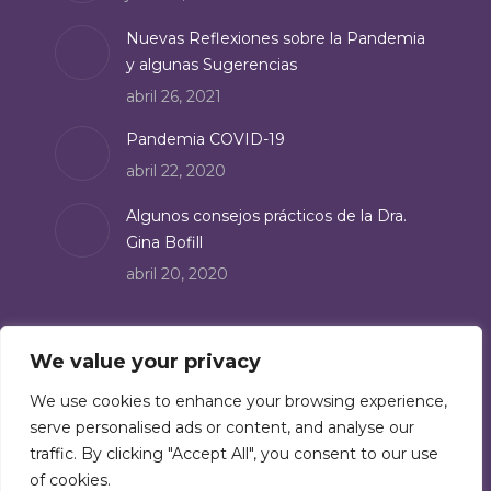
window
Nuevas Reflexiones sobre la Pandemia
y algunas Sugerencias
abril 26, 2021
Pandemia COVID-19
abril 22, 2020
Algunos consejos prácticos de la Dra.
Gina Bofill
abril 20, 2020
Suscríbete
We value your privacy
Suscríbete a nuestro boletín de noticias:
We use cookies to enhance your browsing experience,
serve personalised ads or content, and analyse our
Suscríbete
traffic. By clicking "Accept All", you consent to our use
of cookies.