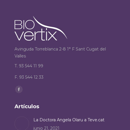
Avinguda Torreblanca 2-8 1° F Sant Cugat del
Valles
T. 93 544 11 99
F. 93 544 12 33
Encuéntranos en:
Facebook
page
Artículos
opens
in
La Doctora Angela Olaru a Teve.cat
new
junio 21, 2021