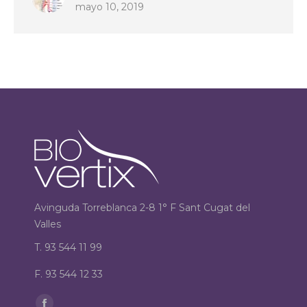
mayo 10, 2019
Avinguda Torreblanca 2-8 1° F Sant Cugat del
Valles
T. 93 544 11 99
F. 93 544 12 33
Encuéntranos en: